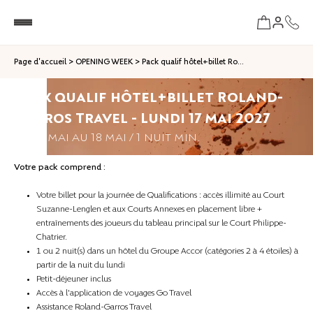
Page d'accueil
>
OPENING WEEK
>
Pack qualif hôtel+billet Ro...
Pack qualif hôtel+billet Roland-
Garros Travel - Lundi 17 mai 2027
Du
17 mai
au
18 mai
/
1
nuit
min.
Votre pack comprend :
Votre billet pour la journée de Qualifications : accès illimité au Court
Suzanne-Lenglen et aux Courts Annexes en placement libre +
entraînements des joueurs du tableau principal sur le Court Philippe-
Chatrier.
1 ou 2 nuit(s) dans un hôtel du Groupe Accor (catégories 2 à 4 étoiles) à
partir de la nuit du lundi
Petit-déjeuner inclus
Accès à l'application de voyages Go Travel
Assistance Roland-Garros Travel